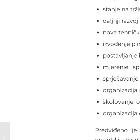
stanje na trži
daljnji razvo
nova tehničk
izvođenje pli
postavljanje 
mjerenje, isp
sprječavanje 
organizacija 
školovanje, 
organizacija
Predviđeno je
Prezentacija
“Erneuerbare
opskrbljivača pl