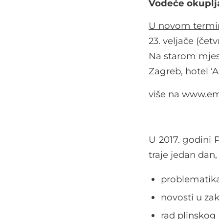
Vodeće okupljan
U novom termi
23. veljače (četv
Na starom mjes
Zagreb, hotel ‘
više na www.e
U 2017. godini 
traje jedan dan
problematika
novosti u za
rad plinskog