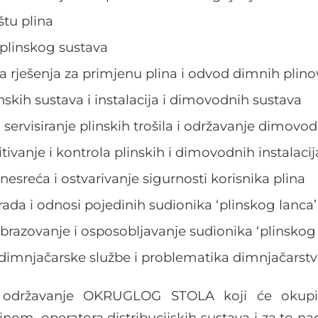
štu plina
j plinskog sustava
a rješenja za primjenu plina i odvod dimnih plino
nskih sustava i instalacija i dimovodnih sustava
i servisiranje plinskih trošila i održavanje dimovo
itivanje i kontrola plinskih i dimovodnih instalacij
nesreća i ostvarivanje sigurnosti korisnika plina
rada i odnosi pojedinih sudionika ‘plinskog lanca’
obrazovanje i osposobljavanje sudionika ‘plinskog
 dimnjačarske službe i problematika dimnjačarstv
 održavanje OKRUGLOG STOLA koji će okupit
inom, operatora distribucijskih sustava i za to n