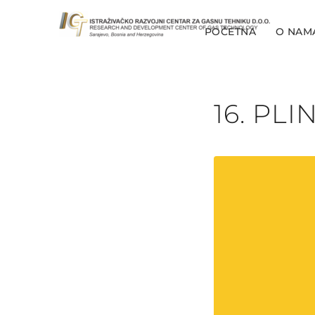
POČETNA
O NAM
16. PL