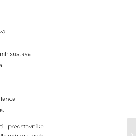
va
dnih sustava
a
 lanca’
a.
i predstavnike
adležnih državnih