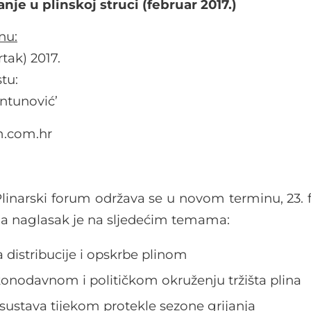
je u plinskoj struci (februar 2017.)
nu:
rtak) 2017.
tu:
Antunović’
m.com.hr
Plinarski forum održava se u novom terminu, 23.
, a naglasak je na sljedećim temama:
 distribucije i opskrbe plinom
konodavnom i političkom okruženju tržišta plina
 sustava tijekom protekle sezone grijanja