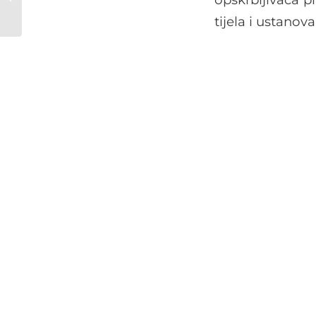
Energien –
tijela i ustanova
Einbindungen in die
Energi...