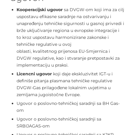
Kooperacijski ugovor
sa DVGW-om koji ima za cilj
uspostavu efikasne saradnje na ostvarivanju i
unapređenju tehničke sigurnosti u gasnoj privredi i
brže uključivanje regiona u evropske integracije i
to kroz uspostavu harmonizirane zakonske i
tehničke regulative u ovoj
oblasti, kvalitetnog prijenosa EU-Smjernica i
DVGW regulative, kao i stvaranje pretpostavki za
implementaciju u praksi.
Licencni ugovor
koji daje ekskluzivitet IGT-u i
definiše pitanja plasmana tehničke regulative
DVGW-Gas prilagođene lokalnim uvjetima u
zemljama jugoistočne Evrope.
Ugovor o poslovno-tehničkoj saradnji sa BH Gas-
om
Ugovor o poslovno-tehničkoj saradnji sa
SRBIJAGAS-om
Ugovor o poslovno-tehničkoj saradnji sa KJKP