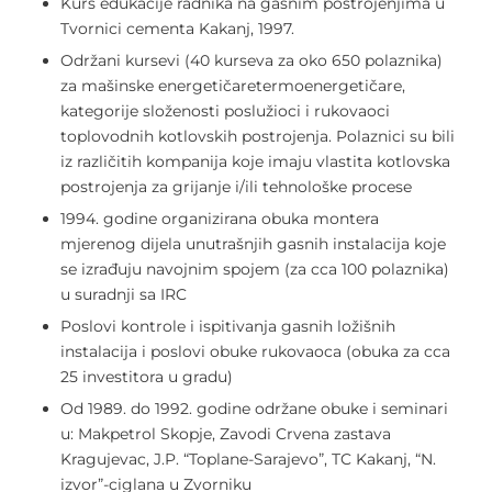
Kurs edukacije radnika na gasnim postrojenjima u
Tvornici cementa Kakanj, 1997.
Održani kursevi (40 kurseva za oko 650 polaznika)
za mašinske energetičaretermoenergetičare,
kategorije složenosti poslužioci i rukovaoci
toplovodnih kotlovskih postrojenja. Polaznici su bili
iz različitih kompanija koje imaju vlastita kotlovska
postrojenja za grijanje i/ili tehnološke procese
1994. godine organizirana obuka montera
mjerenog dijela unutrašnjih gasnih instalacija koje
se izrađuju navojnim spojem (za cca 100 polaznika)
u suradnji sa IRC
Poslovi kontrole i ispitivanja gasnih ložišnih
instalacija i poslovi obuke rukovaoca (obuka za cca
25 investitora u gradu)
Od 1989. do 1992. godine održane obuke i seminari
u: Makpetrol Skopje, Zavodi Crvena zastava
Kragujevac, J.P. “Toplane-Sarajevo”, TC Kakanj, “N.
izvor”-ciglana u Zvorniku