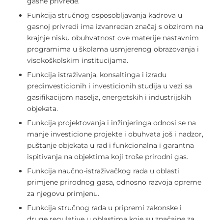
gasne privrede.
Funkcija stručnog osposobljavanja kadrova u
gasnoj privredi ima izvanredan značaj s obzirom na
krajnje nisku obuhvatnost ove materije nastavnim
programima u školama usmjerenog obrazovanja i
visokoškolskim institucijama.
Funkcija istraživanja, konsaltinga i izradu
predinvesticionih i investicionih studija u vezi sa
gasifikacijom naselja, energetskih i industrijskih
objekata.
Funkcija projektovanja i inžinjeringa odnosi se na
manje investicione projekte i obuhvata još i nadzor,
puštanje objekata u rad i funkcionalna i garantna
ispitivanja na objektima koji troše prirodni gas.
Funkcija naučno-istraživačkog rada u oblasti
primjene prirodnog gasa, odnosno razvoja opreme
za njegovu primjenu.
Funkcija stručnog rada u pripremi zakonske i
druge regulative u oblastima koje su značajne za