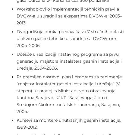
gasa, održana 24 kursa sa cca 300 polaznika
Workshop-ovi o implementaciji tehničkih pravila
DVGW-a u suradnji sa ekspertima DVGW-a, 2003–
2013.
Dvogodišnja obuka predavača za 7 stručnih oblasti
u okviru gasne tehnike u saradnji sa DVGW-om,
2004–2006.
Učešće u realizaciji nastavnog programa za prvu
generaciju majstora instalatera gasnih instalacija i
uređaja, 2004-2006.
Pripremljen nastavni plan i program za zanimanje
“majstor instalater gasnih instalacija i uređaja” (V
stepen) u saradnji s Ministarstvom obrazovanja
Kantona Sarajevo, KJKP “Sarajevogas”-om i
Srednjom školom metalskih zanimanja, Sarajevo,
2004.
Kursevi za montere unutrašnjih gasnih instalacija,
1999-2012.