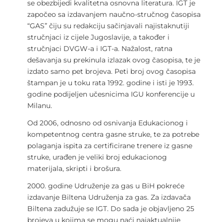
se obezbijedi kvalitetna osnovna literatura. IGT je
započeo sa izdavanjem naučno-stručnog časopisa
“GAS” čiju su redakciju sačinjavali najistaknutiji
stručnjaci iz cijele Jugoslavije, a također i
stručnjaci DVGW-a i IGT-a. Nažalost, ratna
dešavanja su prekinula izlazak ovog časopisa, te je
izdato samo pet brojeva. Peti broj ovog časopisa
štampan je u toku rata 1992. godine i isti je 1993.
godine podijeljen učesnicima IGU konferencije u
Milanu.
Od 2006, odnosno od osnivanja Edukacionog i
kompetentnog centra gasne struke, te za potrebe
polaganja ispita za certificirane trenere iz gasne
struke, urađen je veliki broj edukacionog
materijala, skripti i brošura.
2000. godine Udruženje za gas u BiH pokreće
izdavanje Biltena Udruženja za gas. Za izdavača
Biltena zadužuje se IGT. Do sada je objavljeno 25
brojeva u kojima se mogu naći najaktualnije