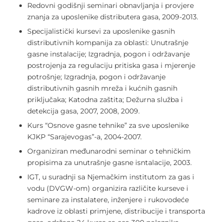
Redovni godišnji seminari obnavljanja i provjere
znanja za uposlenike distributera gasa, 2009-2013.
Specijalistički kursevi za uposlenike gasnih
distributivnih kompanija za oblasti: Unutrašnje
gasne instalacije; Izgradnja, pogon i održavanje
postrojenja za regulaciju pritiska gasa i mjerenje
potrošnje; Izgradnja, pogon i održavanje
distributivnih gasnih mreža i kućnih gasnih
priključaka; Katodna zaštita; Dežurna služba i
detekcija gasa, 2007, 2008, 2009.
Kurs “Osnove gasne tehnike” za sve uposlenike
KJKP “Sarajevogas”-a, 2004-2007.
Organiziran međunarodni seminar o tehničkim
propisima za unutrašnje gasne isntalacije, 2003.
IGT, u suradnji sa Njemačkim institutom za gas i
vodu (DVGW-om) organizira različite kurseve i
seminare za instalatere, inženjere i rukovodeće
kadrove iz oblasti primjene, distribucije i transporta