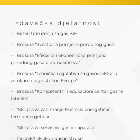
I z d a v a č k a d j e l a t n o s t
–
Bilten Udruženja za gas BiH
– Brošura
“
Svestrana primjena prirodnog gasa
”
– Brošura
“
Efikasna i ekonomična primjena
prirodnog gasa u domaćinstvu
”
– Brošura
“
Tehnička regulativa za gasni sektor u
zemljama jugoistočne Evrope
”
– Brošura
“
Kompetentni i edukacioni centar gasne
tehnike
”
–
“
Skripta za zanimanje Mašinski energetičar –
termoenergetičar
”
–
“
Skripta za servisere gasnih aparata
”
–
Rječnik/Leksikon gasne struke