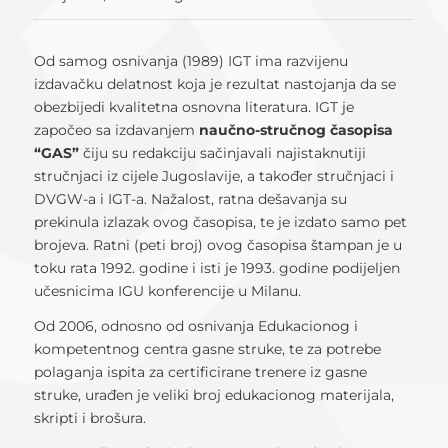
Od samog osnivanja (1989) IGT ima razvijenu
izdavačku delatnost koja je rezultat nastojanja da se
obezbijedi kvalitetna osnovna literatura. IGT je
započeo sa izdavanjem
naučno-stručnog časopisa
“GAS”
čiju su redakciju sačinjavali najistaknutiji
stručnjaci iz cijele Jugoslavije, a također stručnjaci i
DVGW-a i IGT-a. Nažalost, ratna dešavanja su
prekinula izlazak ovog časopisa, te je izdato samo pet
brojeva. Ratni (peti broj) ovog časopisa štampan je u
toku rata 1992. godine i isti je 1993. godine podijeljen
učesnicima IGU konferencije u Milanu.
Od 2006, odnosno od osnivanja Edukacionog i
kompetentnog centra gasne struke, te za potrebe
polaganja ispita za certificirane trenere iz gasne
struke, urađen je veliki broj edukacionog materijala,
skripti i brošura.