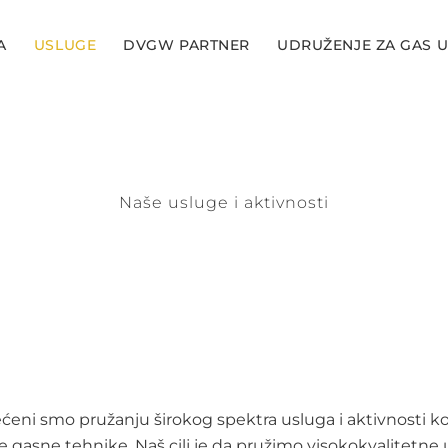
A
USLUGE
DVGW PARTNER
UDRUŽENJE ZA GAS U
Naše usluge i aktivnosti
ećeni smo pružanju širokog spektra usluga i aktivnosti k
 gasne tehnike. Naš cilj je da pružimo visokokvalitetne 