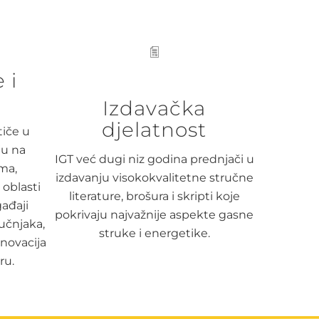
 i
Izdavačka
djelatnost
tiče u
ju na
IGT već dugi niz godina prednjači u
ma,
izdavanju visokokvalitetne stručne
oblasti
literature, brošura i skripti koje
ađaji
pokrivaju najvažnije aspekte gasne
učnjaka,
struke i energetike.
inovacija
ru.