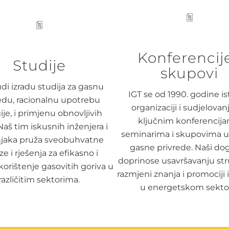
Konferencije
Studije
skupovi
di izradu studija za gasnu
IGT se od 1990. godine is
edu, racionalnu upotrebu
organizaciji i sudjelovan
je, i primjenu obnovljivih
ključnim konferencija
 Naš tim iskusnih inženjera i
seminarima i skupovima u 
njaka pruža sveobuhvatne
gasne privrede. Naši dog
ze i rješenja za efikasno i
doprinose usavršavanju str
korištenje gasovitih goriva u
razmjeni znanja i promociji 
različitim sektorima.
u energetskom sekto