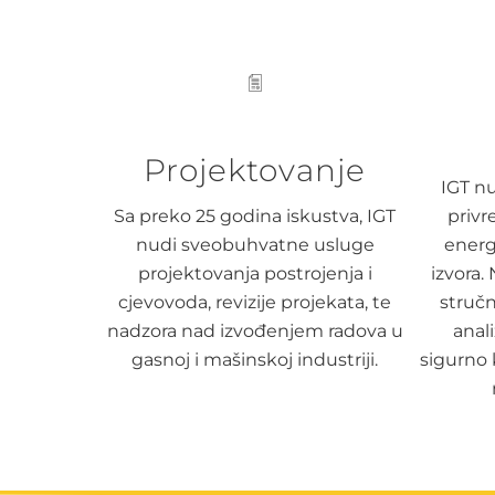
Projektovanje
IGT nu
Sa preko 25 godina iskustva, IGT
privr
nudi sveobuhvatne usluge
energi
projektovanja postrojenja i
izvora.
cjevovoda, revizije projekata, te
struč
nadzora nad izvođenjem radova u
anali
gasnoj i mašinskoj industriji.
sigurno 