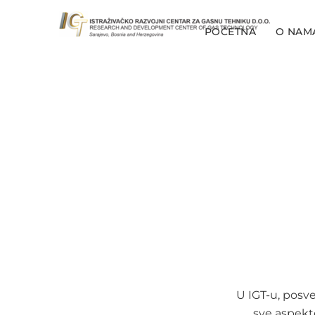
POČETNA
O NAM
U IGT-u, posv
sve aspekte