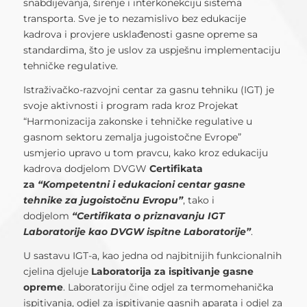
snabdijevanja, širenje i interkonekciju sistema
transporta. Sve je to nezamislivo bez edukacije
kadrova i provjere usklađenosti gasne opreme sa
standardima, što je uslov za uspješnu implementaciju
tehničke regulative.
Istraživačko-razvojni centar za gasnu tehniku (IGT) je
svoje aktivnosti i program rada kroz Projekat
“Harmonizacija zakonske i tehničke regulative u
gasnom sektoru zemalja jugoistočne Evrope”
usmjerio upravo u tom pravcu, kako kroz edukaciju
kadrova dodjelom DVGW
Certifikata
za
“Kompetentni i edukacioni centar gasne
tehnike za jugoistočnu Evropu”
, tako i
dodjelom
“Certifikata o priznavanju IGT
Laboratorije kao DVGW ispitne Laboratorije”
.
U sastavu IGT-a, kao jedna od najbitnijih funkcionalnih
cjelina djeluje
Laboratorija za ispitivanje gasne
opreme
. Laboratoriju čine odjel za termomehanička
ispitivanja, odjel za ispitivanje gasnih aparata i odjel za