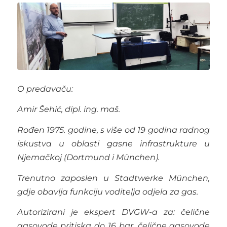
O predavaču:
Amir Šehić, dipl. ing. maš.
Rođen 1975. godine, s više od 19 godina radnog
iskustva u oblasti gasne infrastrukture u
Njemačkoj (Dortmund i München).
Trenutno zaposlen u Stadtwerke München,
gdje obavlja funkciju voditelja odjela za gas.
Autorizirani je ekspert DVGW-a za: čelične
gasovode pritiska do 16 bar, čelične gasovode