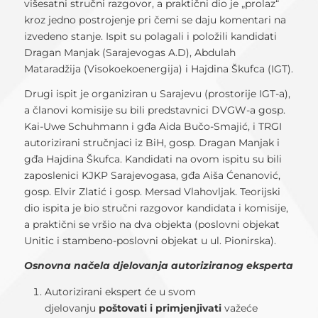
višesatni stručni razgovor, a praktični dio je „prolaz“
kroz jedno postrojenje pri čemi se daju komentari na
izvedeno stanje. Ispit su polagali i položili kandidati
Dragan Manjak (Sarajevogas A.D), Abdulah
Mataradžija (Visokoekoenergija) i Hajdina Škufca (IGT).
Drugi ispit je organiziran u Sarajevu (prostorije IGT-a),
a članovi komisije su bili predstavnici DVGW-a gosp.
Kai-Uwe Schuhmann i gđa Aida Bučo-Smajić, i TRGI
autorizirani stručnjaci iz BiH, gosp. Dragan Manjak i
gđa Hajdina Škufca. Kandidati na ovom ispitu su bili
zaposlenici KJKP Sarajevogasa, gđa Aiša Ćenanović,
gosp. Elvir Zlatić i gosp. Mersad Vlahovljak. Teorijski
dio ispita je bio stručni razgovor kandidata i komisije,
a praktični se vršio na dva objekta (poslovni objekat
Unitic i stambeno-poslovni objekat u ul. Pionirska).
Osnovna načela djelovanja autoriziranog eksperta
Autorizirani ekspert će u svom
djelovanju
poštovati i primjenjivati
važeće