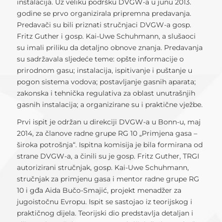
instalacija. Uz veliku podršku DVGW-a u junu 2013.
godine se prvo organizirala pripremna predavanja.
Predavači su bili priznati stručnjaci DVGW-a gosp.
Fritz Guther i gosp. Kai-Uwe Schuhmann, a slušaoci
su imali priliku da detaljno obnove znanja. Predavanja
su sadržavala sljedeće teme: opšte informacije o
prirodnom gasu; instalacija, ispitivanje i puštanje u
pogon sistema vodova; postavljanje gasnih aparata;
zakonska i tehnička regulativa za oblast unutrašnjih
gasnih instalacija; a organizirane su i praktične vježbe.
Prvi ispit je održan u direkciji DVGW-a u Bonn-u, maj
2014, za članove radne grupe RG 10 „Primjena gasa –
široka potrošnja“. Ispitna komisija je bila formirana od
strane DVGW-a, a činili su je gosp. Fritz Guther, TRGI
autorizirani stručnjak, gosp. Kai-Uwe Schuhmann,
stručnjak za primjenu gasa i mentor radne grupe RG
10 i gđa Aida Bučo-Smajić, projekt menadžer za
jugoistočnu Evropu. Ispit se sastojao iz teorijskog i
praktičnog dijela. Teorijski dio predstavlja detaljan i