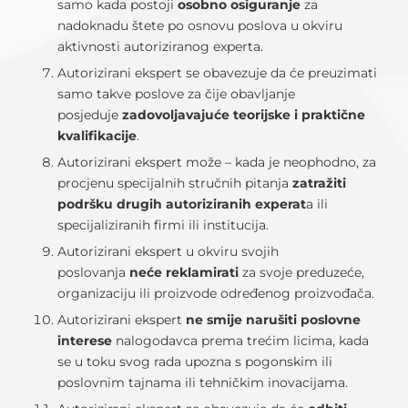
samo kada postoji
osobno osiguranje
za
nadoknadu štete po osnovu poslova u okviru
aktivnosti autoriziranog experta.
Autorizirani ekspert se obavezuje da će preuzimati
samo takve poslove za čije obavljanje
posjeduje
zadovoljavajuće teorijske i praktične
kvalifikacije
.
Autorizirani ekspert može – kada je neophodno, za
procjenu specijalnih stručnih pitanja
zatražiti
podršku drugih autoriziranih experat
a ili
specijaliziranih firmi ili institucija.
Autorizirani ekspert u okviru svojih
poslovanja
neće reklamirati
za svoje preduzeće,
organizaciju ili proizvode određenog proizvođača.
Autorizirani ekspert
ne smije narušiti poslovne
interese
nalogodavca prema trećim licima, kada
se u toku svog rada upozna s pogonskim ili
poslovnim tajnama ili tehničkim inovacijama.