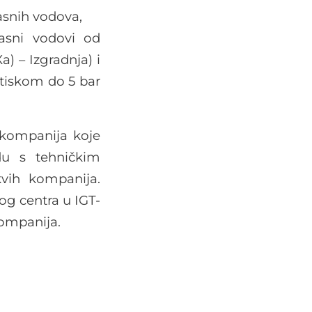
gasnih vodova,
asni vodovi od
a) – Izgradnja) i
tiskom do 5 bar
 kompanija koje
du s tehničkim
kvih kompanija.
g centra u IGT-
kompanija.