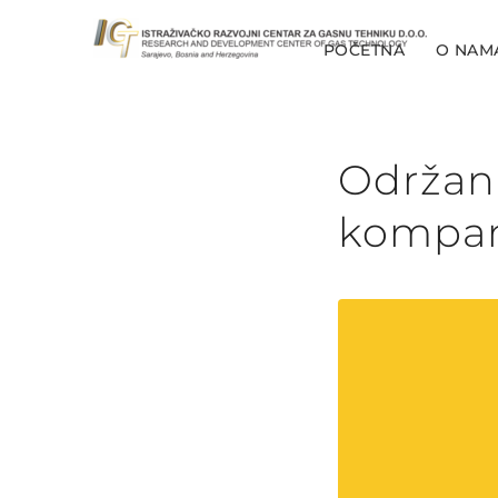
POČETNA
O NAM
Održani
kompan