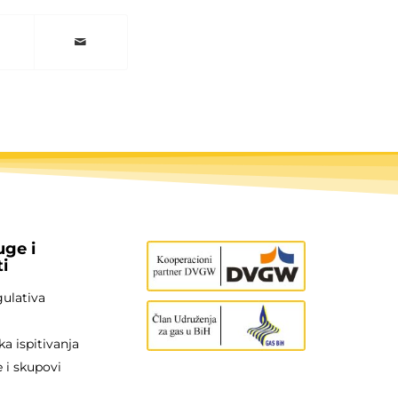
uge i
i
gulativa
ka ispitivanja
 i skupovi