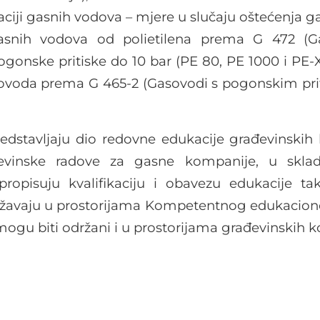
naciji gasnih vodova – mjere u slučaju oštećenja 
gasnih vodova od polietilena prema G 472 (G
ogonske pritiske do 10 bar (PE 80, PE 1000 i PE-X
ovoda prema G 465-2 (Gasovodi s pogonskim pri
redstavljaju dio redovne edukacije građevinskih
đevinske radove za gasne kompanije, u skla
 propisuju kvalifikaciju i obavezu edukacije ta
ržavaju u prostorijama Kompetentnog edukaciono
 mogu biti održani i u prostorijama građevinskih 