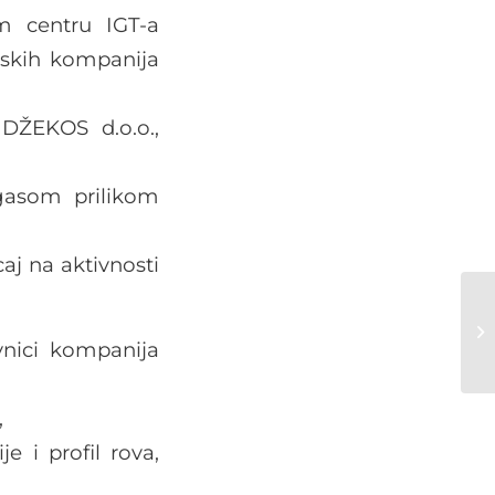
 centru IGT-a
nskih kompanija
DŽEKOS d.o.o.,
e gasom prilikom
caj na aktivnosti
nici kompanija
,
e i profil rova,