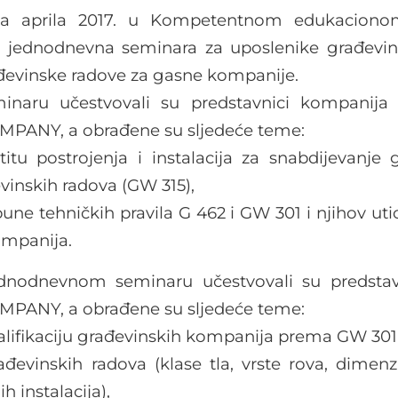
a aprila 2017. u Kompetentnom edukacionom
 jednodnevna seminara za uposlenike građevi
đevinske radove za gasne kompanije.
naru učestvovali su predstavnici kompanija 
MPANY, a obrađene su sljedeće teme:
titu postrojenja i instalacija za snabdijevanj
vinskih radova (GW 315),
une tehničkih pravila G 462 i GW 301 i njihov uti
ompanija.
nodnevnom seminaru učestvovali su predstav
MPANY, a obrađene su sljedeće teme:
kvalifikaciju građevinskih kompanija prema GW 301
ađevinskih radova (klase tla, vrste rova, dimenzij
h instalacija),