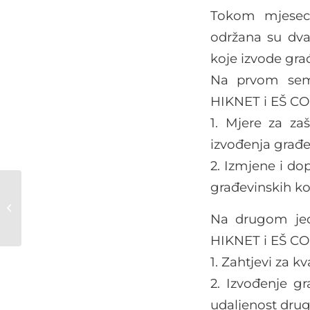
Tokom mjesec
održana su dva
koje izvode gra
Na prvom semi
HIKNET i EŠ CO
1. Mjere za zaš
izvođenja građe
2. Izmjene i dop
građevinskih k
Održana obuka u
području
komprimiranog
Na drugom jed
prirodnog gasa
HIKNET i EŠ CO
(CNG) za servisere i...
1. Zahtjevi za 
2. Izvođenje gr
udaljenost drugi