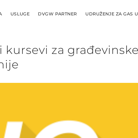
A
USLUGE
DVGW PARTNER
UDRUŽENJE ZA GAS U
 kursevi za građevinsk
ije