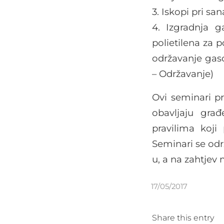
3. Iskopi pri sa
4. Izgradnja 
polietilena za p
održavanje gas
– Održavanje)
Ovi seminari p
obavljaju gra
pravilima koji
Seminari se od
u, a na zahtjev
17/05/2017
Share this entry