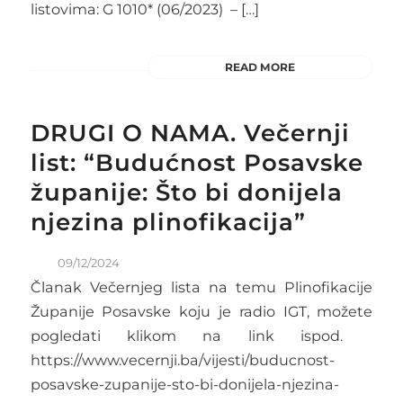
listovima: G 1010* (06/2023) – […]
READ MORE
DRUGI O NAMA. Večernji
list: “Budućnost Posavske
županije: Što bi donijela
njezina plinofikacija”
09/12/2024
Članak Večernjeg lista na temu Plinofikacije
Županije Posavske koju je radio IGT, možete
pogledati klikom na link ispod.
https://www.vecernji.ba/vijesti/buducnost-
posavske-zupanije-sto-bi-donijela-njezina-