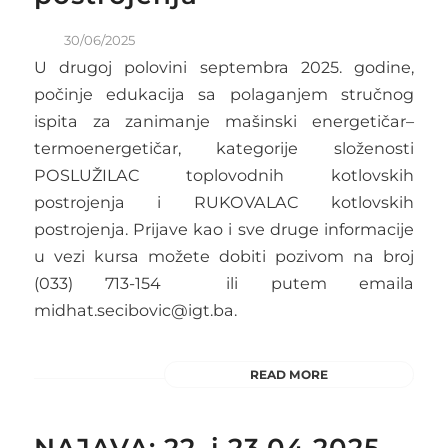
30/06/2025
U drugoj polovini septembra 2025. godine,
počinje edukacija sa polaganjem stručnog
ispita za zanimanje mašinski energetičar–
termoenergetičar, kategorije složenosti
POSLUŽILAC toplovodnih kotlovskih
postrojenja i RUKOVALAC kotlovskih
postrojenja. Prijave kao i sve druge informacije
u vezi kursa možete dobiti pozivom na broj
(033) 713-154 ili putem emaila
midhat.secibovic@igt.ba.
READ MORE