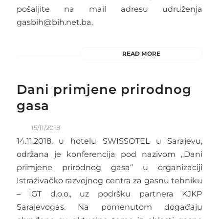
pošaljite na mail adresu udruženja
gasbih@bih.net.ba.
READ MORE
Dani primjene prirodnog
gasa
15/11/2018
14.11.2018. u hotelu SWISSOTEL u Sarajevu,
održana je konferencija pod nazivom „Dani
primjene prirodnog gasa“ u organizaciji
Istraživačko razvojnog centra za gasnu tehniku
– IGT d.o.o., uz podršku partnera KJKP
Sarajevogas. Na pomenutom događaju