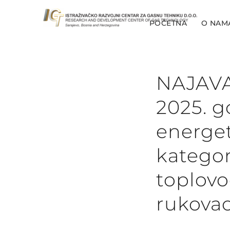
POČETNA
O NAM
NAJAVA
2025. g
energet
kategor
toplovo
rukovao