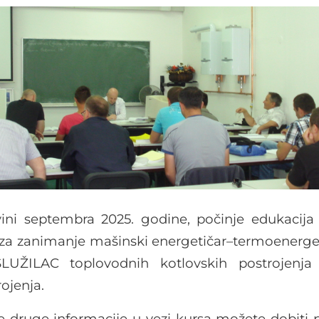
ini septembra 2025. godine, počinje edukacij
 za zanimanje mašinski energetičar–termoenerget
SLUŽILAC toplovodnih kotlovskih postrojen
ojenja.
ve druge informacije u vezi kursa možete dobiti