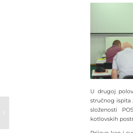
U drugoj polov
stručnog ispita
NAJAVA: 22. i
složenosti PO
23.04.2025. Seminar
sa autoriziranim
kotlovskih postr
stručnjakom DVGW-
a za mjerno-
Prijave kao i s