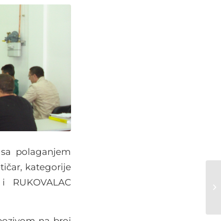
a sa polaganjem
ičar, kategorije
ja i RUKOVALAC
 pozivom na broj