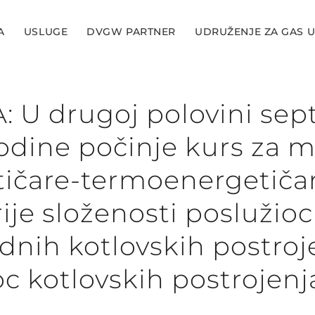
A
USLUGE
DVGW PARTNER
UDRUŽENJE ZA GAS U
: U drugoj polovini se
odine počinje kurs za 
ičare-termoenergetičar
ije složenosti poslužioc
dnih kotlovskih postroje
c kotlovskih postrojenj