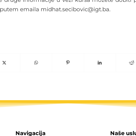
li putem emaila midhat.secibovic@igt.ba.
Navigacija
Naše usl