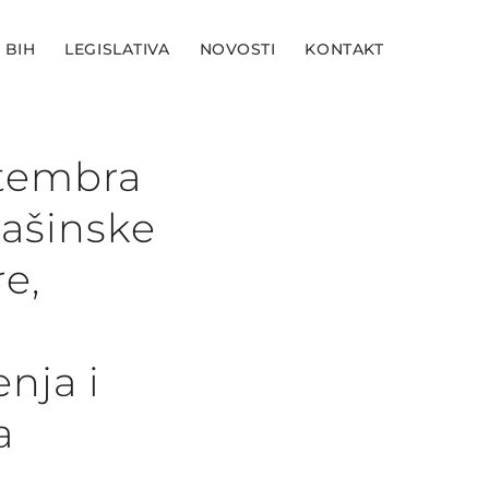
 BIH
LEGISLATIVA
NOVOSTI
KONTAKT
ptembra
mašinske
e,
nja i
a